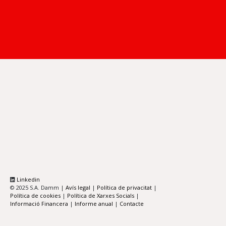
Linkedin
© 2025 S.A. Damm |
Avís legal
|
Política de privacitat
|
Política de cookies
|
Política de Xarxes Socials
|
Informació Financera
|
Informe anual
|
Contacte